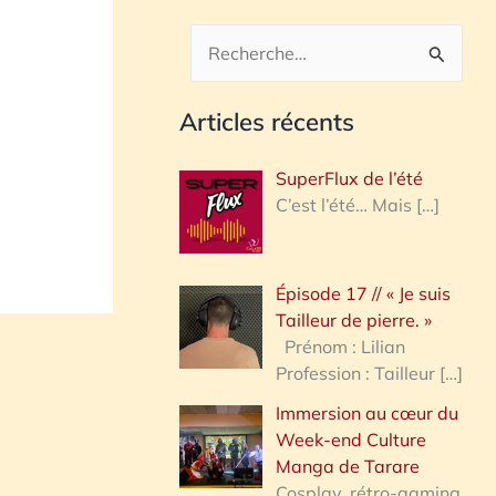
R
e
Articles récents
c
h
SuperFlux de l’été
e
C’est l’été… Mais
[…]
r
c
Épisode 17 // « Je suis
h
Tailleur de pierre. »
e
Prénom : Lilian
Profession : Tailleur
[…]
r
Immersion au cœur du
Week-end Culture
:
Manga de Tarare
Cosplay, rétro-gaming,