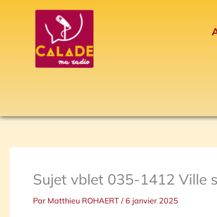
Aller
au
A
contenu
Sujet vblet 035-1412 Ville s
Par
Matthieu ROHAERT
/
6 janvier 2025