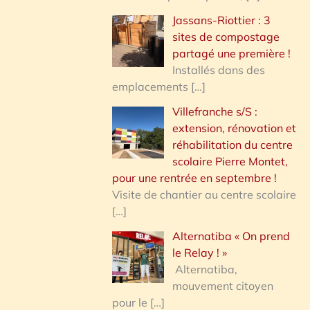
Jassans-Riottier : 3
sites de compostage
partagé une première !
Installés dans des
emplacements
[…]
Villefranche s/S :
extension, rénovation et
réhabilitation du centre
scolaire Pierre Montet,
pour une rentrée en septembre !
Visite de chantier au centre scolaire
[…]
Alternatiba « On prend
le Relay ! »
Alternatiba,
mouvement citoyen
pour le
[…]