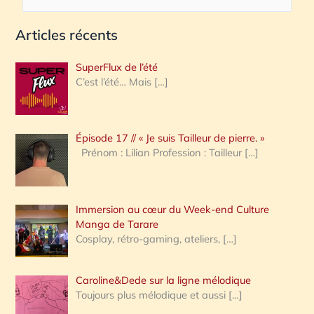
e
Articles récents
c
h
SuperFlux de l’été
e
C’est l’été… Mais
[…]
r
c
Épisode 17 // « Je suis Tailleur de pierre. »
h
Prénom : Lilian Profession : Tailleur
[…]
e
r
Immersion au cœur du Week-end Culture
:
Manga de Tarare
Cosplay, rétro-gaming, ateliers,
[…]
Caroline&Dede sur la ligne mélodique
Toujours plus mélodique et aussi
[…]