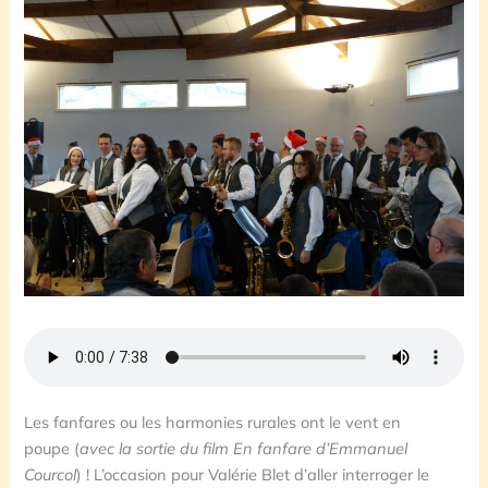
Les fanfares ou les harmonies rurales ont le vent en
poupe (
avec la sortie du film En fanfare d’Emmanuel
Courcol
) ! L’occasion pour Valérie Blet d’aller interroger le