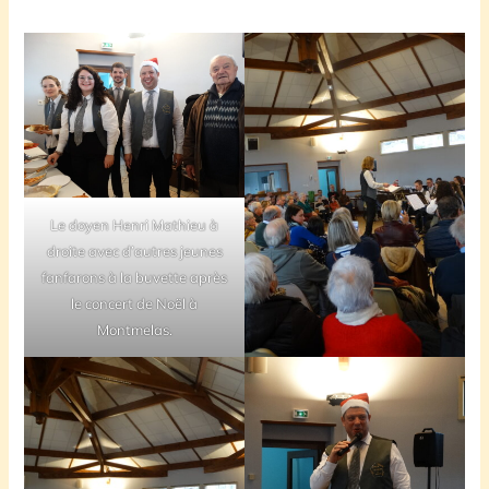
Le doyen Henri Mathieu à
droite avec d’autres jeunes
fanfarons à la buvette après
le concert de Noël à
Montmelas.