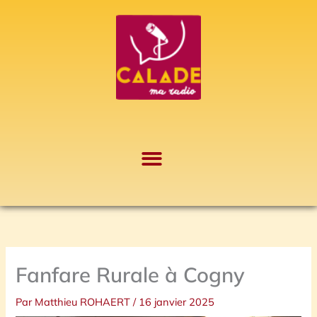
Aller
A
au
r
contenu
c
h
i
v
e
s
Fanfare Rurale à Cogny
Par
Matthieu ROHAERT
/
16 janvier 2025