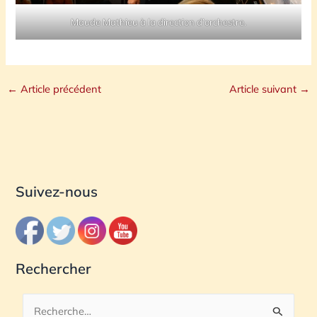
Maude Mathieu à la direction d’orchestre.
←
Article précédent
Article suivant
→
Suivez-nous
Rechercher
R