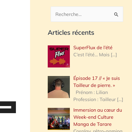
R
e
Articles récents
c
h
SuperFlux de l’été
e
C’est l’été… Mais
[…]
r
c
Épisode 17 // « Je suis
h
Tailleur de pierre. »
e
Prénom : Lilian
Profession : Tailleur
[…]
r
tilisez
Immersion au cœur du
es
Week-end Culture
:
lèches
Manga de Tarare
aut/bas
Cosplay, rétro-gaming,