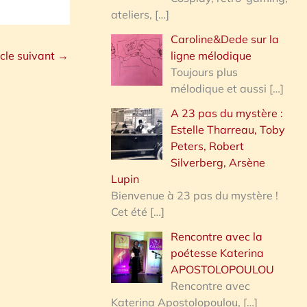
our
ateliers,
[…]
ugmenter
Caroline&Dede sur la
u
ligne mélodique
icle suivant
→
iminuer
Toujours plus
mélodique et aussi
[…]
olume.
A 23 pas du mystère :
Estelle Tharreau, Toby
Peters, Robert
Silverberg, Arsène
Lupin
Bienvenue à 23 pas du mystère !
Cet été
[…]
Rencontre avec la
poétesse Katerina
APOSTOLOPOULOU
Rencontre avec
Katerina Apostolopoulou,
[…]