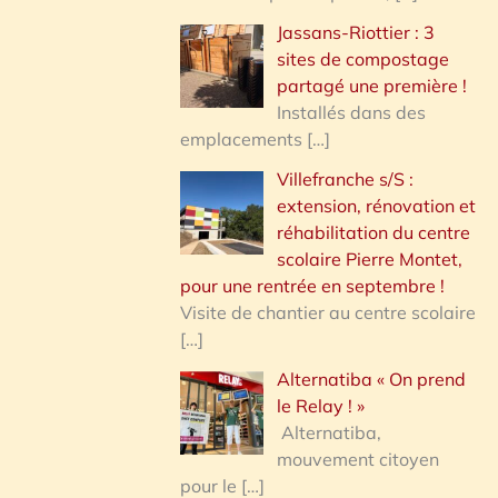
Jassans-Riottier : 3
sites de compostage
partagé une première !
Installés dans des
emplacements
[…]
Villefranche s/S :
extension, rénovation et
réhabilitation du centre
scolaire Pierre Montet,
pour une rentrée en septembre !
Visite de chantier au centre scolaire
[…]
Alternatiba « On prend
le Relay ! »
Alternatiba,
mouvement citoyen
pour le
[…]