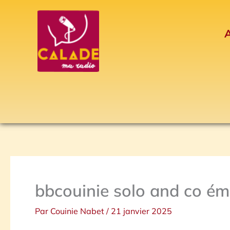
Aller
au
A
contenu
bbcouinie solo and co ém
Par
Couinie Nabet
/
21 janvier 2025