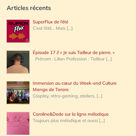
e
Articles récents
c
h
SuperFlux de l’été
e
C’est l’été… Mais
[…]
r
c
Épisode 17 // « Je suis Tailleur de pierre. »
h
Prénom : Lilian Profession : Tailleur
[…]
e
r
Immersion au cœur du Week-end Culture
:
Manga de Tarare
Cosplay, rétro-gaming, ateliers,
[…]
Caroline&Dede sur la ligne mélodique
Toujours plus mélodique et aussi
[…]