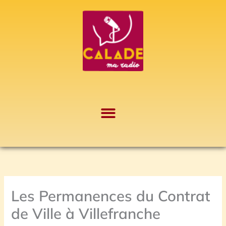
Aller
A
au
r
contenu
c
h
i
v
e
s
Les Permanences du Contrat
de Ville à Villefranche