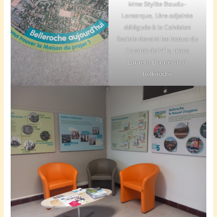
Mme Stylite Baudu-
Lamarque, 1ère adjointe
déléguée à la Cohésion
Sociale devant les locaux du
Contrat de Ville, place
Laurent Bonnevay à
Belleroche