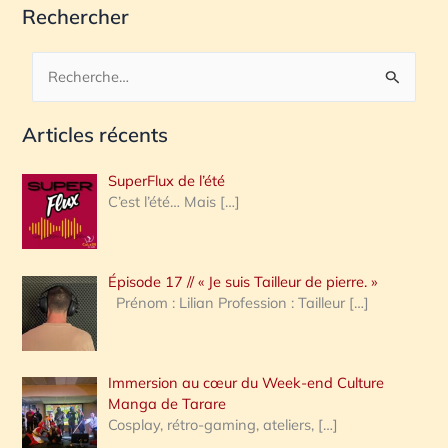
Rechercher
R
e
Articles récents
c
h
SuperFlux de l’été
e
C’est l’été… Mais
[…]
r
c
Épisode 17 // « Je suis Tailleur de pierre. »
h
Prénom : Lilian Profession : Tailleur
[…]
e
r
Immersion au cœur du Week-end Culture
:
Manga de Tarare
Cosplay, rétro-gaming, ateliers,
[…]