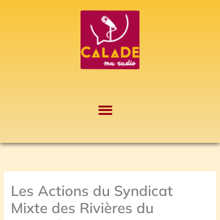
Aller
A
au
r
contenu
c
h
i
v
e
s
Les Actions du Syndicat
Mixte des Rivières du