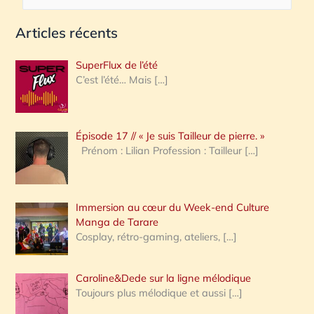
e
Articles récents
c
h
SuperFlux de l’été
e
C’est l’été… Mais
[…]
r
c
Épisode 17 // « Je suis Tailleur de pierre. »
h
Prénom : Lilian Profession : Tailleur
[…]
e
r
Immersion au cœur du Week-end Culture
:
Manga de Tarare
Cosplay, rétro-gaming, ateliers,
[…]
Caroline&Dede sur la ligne mélodique
Toujours plus mélodique et aussi
[…]