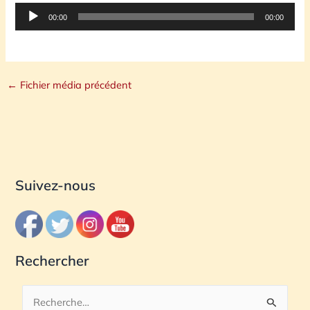
Lecteur
00:00
00:00
audio
←
Fichier média précédent
Suivez-nous
Rechercher
R