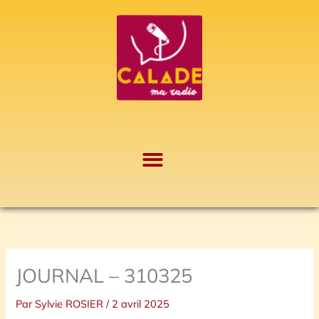
Aller
A
au
r
contenu
c
h
i
v
e
s
JOURNAL – 310325
Par
Sylvie ROSIER
/
2 avril 2025