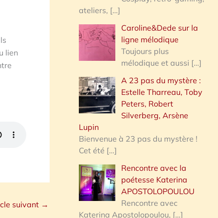
ateliers,
[…]
Caroline&Dede sur la
ligne mélodique
ls
Toujours plus
u lien
mélodique et aussi
[…]
ntre
A 23 pas du mystère :
Estelle Tharreau, Toby
Peters, Robert
Silverberg, Arsène
Lupin
Bienvenue à 23 pas du mystère !
Cet été
[…]
Rencontre avec la
poétesse Katerina
APOSTOLOPOULOU
Rencontre avec
icle suivant
→
Katerina Apostolopoulou,
[…]