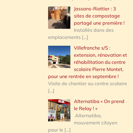
Jassans-Riottier : 3
sites de compostage
partagé une première !
Installés dans des
emplacements
[…]
Villefranche s/S :
extension, rénovation et
réhabilitation du centre
scolaire Pierre Montet,
pour une rentrée en septembre !
Visite de chantier au centre scolaire
[…]
Alternatiba « On prend
le Relay ! »
Alternatiba,
mouvement citoyen
pour le
[…]