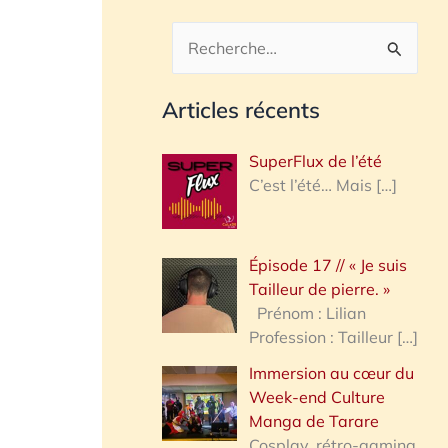
R
e
Articles récents
c
h
SuperFlux de l’été
e
C’est l’été… Mais
[…]
r
c
Épisode 17 // « Je suis
h
Tailleur de pierre. »
e
Prénom : Lilian
Profession : Tailleur
[…]
r
Immersion au cœur du
Week-end Culture
:
Manga de Tarare
Cosplay, rétro-gaming,