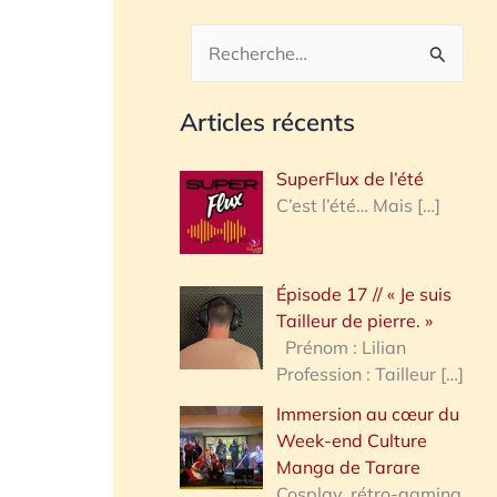
R
e
Articles récents
c
h
SuperFlux de l’été
e
C’est l’été… Mais
[…]
r
c
Épisode 17 // « Je suis
h
Tailleur de pierre. »
e
Prénom : Lilian
Profession : Tailleur
[…]
r
Immersion au cœur du
Week-end Culture
:
Manga de Tarare
Cosplay, rétro-gaming,