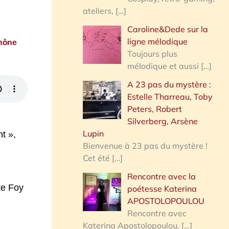
ateliers,
[…]
Caroline&Dede sur la
ligne mélodique
Rhône
Toujours plus
a
mélodique et aussi
[…]
A 23 pas du mystère :
Estelle Tharreau, Toby
Peters, Robert
Silverberg, Arsène
Lupin
t »,
Bienvenue à 23 pas du mystère !
Cet été
[…]
Rencontre avec la
te Foy
poétesse Katerina
APOSTOLOPOULOU
Rencontre avec
Katerina Apostolopoulou,
[…]