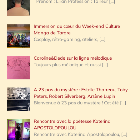
Prénom : Lilian Profession : Tailleur
[…]
e
r
Immersion au cœur du Week-end Culture
:
Manga de Tarare
Cosplay, rétro-gaming, ateliers,
[…]
Caroline&Dede sur la ligne mélodique
Toujours plus mélodique et aussi
[…]
A 23 pas du mystère : Estelle Tharreau, Toby
Peters, Robert Silverberg, Arsène Lupin
Bienvenue à 23 pas du mystère ! Cet été
[…]
Rencontre avec la poétesse Katerina
APOSTOLOPOULOU
Rencontre avec Katerina Apostolopoulou,
[…]