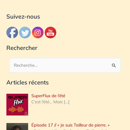
Suivez-nous
Rechercher
R
e
Articles récents
c
h
SuperFlux de l’été
e
C’est l’été… Mais
[…]
r
c
Épisode 17 // « Je suis Tailleur de pierre. »
h