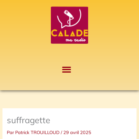
Aller
A
au
r
contenu
c
h
i
v
e
s
suffragette
Par
Patrick TROUILLOUD
/
29 avril 2025