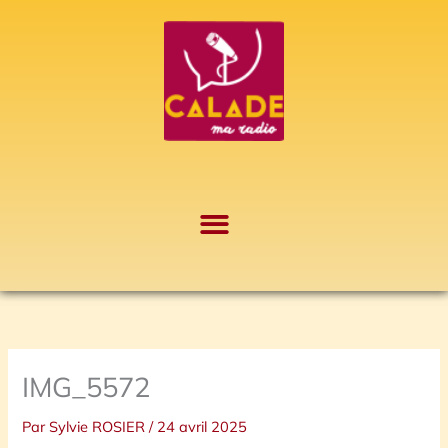
Aller
A
au
r
contenu
c
h
i
v
e
s
IMG_5572
Par
Sylvie ROSIER
/
24 avril 2025