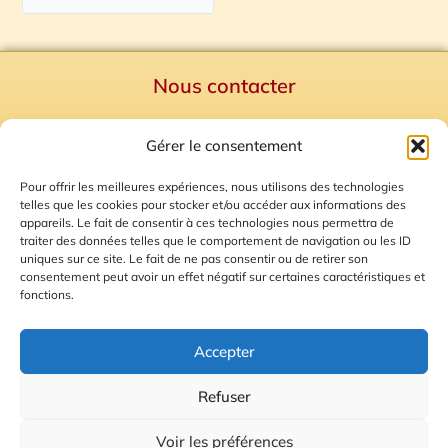
Nous contacter
Politique de confidentialité
Gérer le consentement
Mentions Légales
Plan du site
Pour offrir les meilleures expériences, nous utilisons des technologies
telles que les cookies pour stocker et/ou accéder aux informations des
Gestion des Cookies
appareils. Le fait de consentir à ces technologies nous permettra de
traiter des données telles que le comportement de navigation ou les ID
uniques sur ce site. Le fait de ne pas consentir ou de retirer son
consentement peut avoir un effet négatif sur certaines caractéristiques et
fonctions.
Accepter
Refuser
© 2026 Radio Calade
Voir les préférences