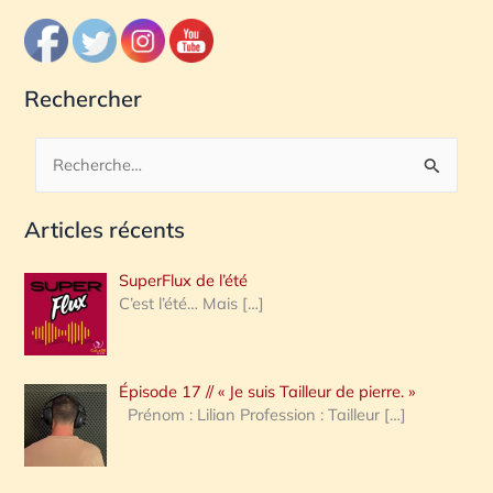
Rechercher
R
e
Articles récents
c
h
SuperFlux de l’été
e
C’est l’été… Mais
[…]
r
c
Épisode 17 // « Je suis Tailleur de pierre. »
h
Prénom : Lilian Profession : Tailleur
[…]
e
r