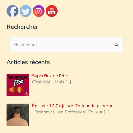
Rechercher
R
e
Articles récents
c
h
SuperFlux de l’été
e
C’est l’été… Mais
[…]
r
c
Épisode 17 // « Je suis Tailleur de pierre. »
h
Prénom : Lilian Profession : Tailleur
[…]
e
r