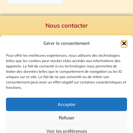
Nous contacter
Politique de confidentialité
Gérer le consentement
Mentions Légales
Plan du site
Pour offrir les meilleures expériences, nous utilisons des technologies
telles que les cookies pour stocker et/ou accéder aux informations des
Gestion des Cookies
appareils. Le fait de consentir à ces technologies nous permettra de
traiter des données telles que le comportement de navigation ou les ID
uniques sur ce site. Le fait de ne pas consentir ou de retirer son
consentement peut avoir un effet négatif sur certaines caractéristiques et
fonctions.
Accepter
Refuser
© 2026 Radio Calade
Voir les préférences