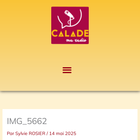
Aller
A
au
r
contenu
c
h
i
v
e
s
IMG_5662
Par
Sylvie ROSIER
/
14 mai 2025