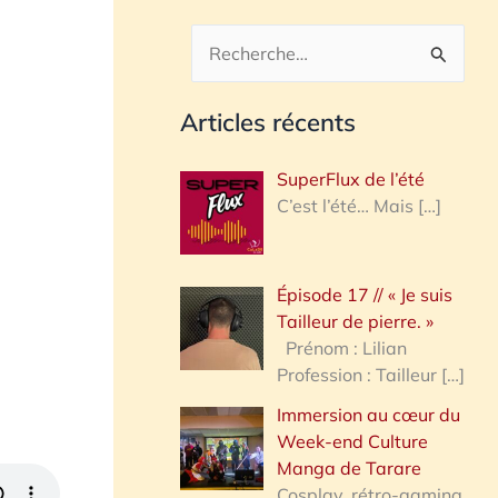
R
e
Articles récents
c
h
SuperFlux de l’été
e
C’est l’été… Mais
[…]
r
c
Épisode 17 // « Je suis
h
Tailleur de pierre. »
e
Prénom : Lilian
Profession : Tailleur
[…]
r
Immersion au cœur du
Week-end Culture
:
Manga de Tarare
Cosplay, rétro-gaming,