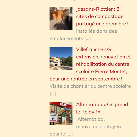
Jassans-Riottier : 3
sites de compostage
partagé une première !
Installés dans des
emplacements
[…]
Villefranche s/S :
extension, rénovation et
réhabilitation du centre
scolaire Pierre Montet,
pour une rentrée en septembre !
Visite de chantier au centre scolaire
[…]
Alternatiba « On prend
le Relay ! »
Alternatiba,
mouvement citoyen
pour le
[…]