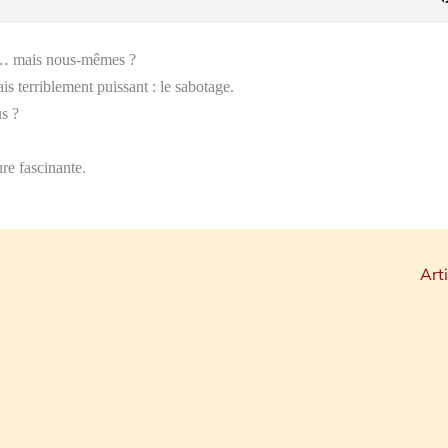
ur… mais nous-mêmes ?
s terriblement puissant : le sabotage.
s ?
re fascinante.
Art