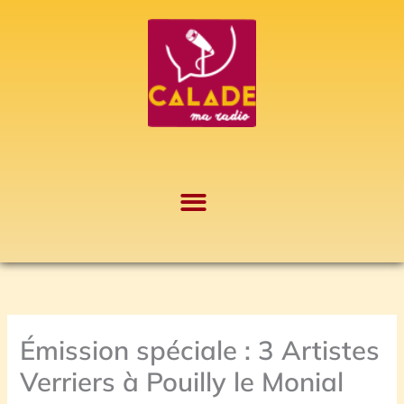
Aller
A
au
r
contenu
c
h
i
v
e
s
Émission spéciale : 3 Artistes
Verriers à Pouilly le Monial