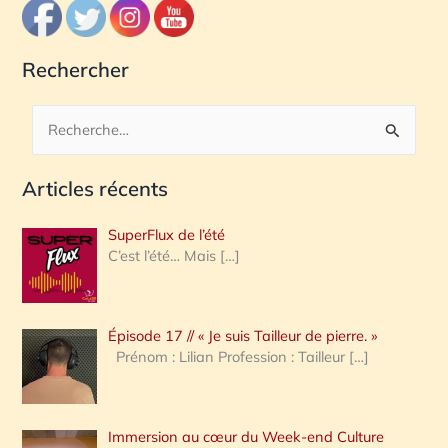
Rechercher
R
e
Articles récents
c
h
SuperFlux de l’été
e
C’est l’été… Mais
[…]
r
c
Épisode 17 // « Je suis Tailleur de pierre. »
h
Prénom : Lilian Profession : Tailleur
[…]
e
r
Immersion au cœur du Week-end Culture