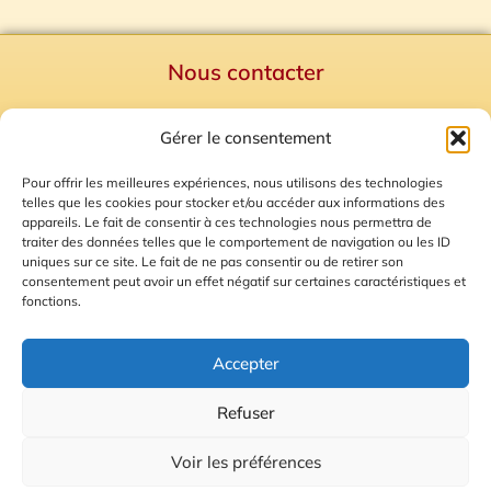
Nous contacter
Politique de confidentialité
Gérer le consentement
Mentions Légales
Plan du site
Pour offrir les meilleures expériences, nous utilisons des technologies
telles que les cookies pour stocker et/ou accéder aux informations des
Gestion des Cookies
appareils. Le fait de consentir à ces technologies nous permettra de
traiter des données telles que le comportement de navigation ou les ID
uniques sur ce site. Le fait de ne pas consentir ou de retirer son
consentement peut avoir un effet négatif sur certaines caractéristiques et
fonctions.
Accepter
Refuser
© 2026 Radio Calade
Voir les préférences