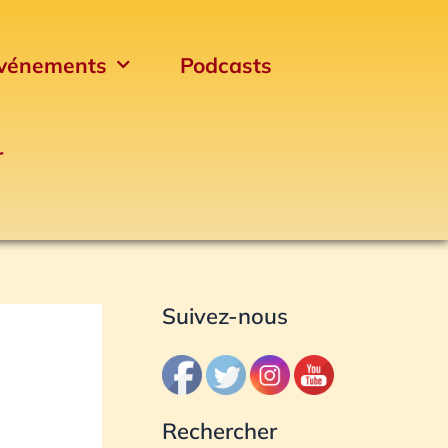
A
r
vénements
Podcasts
c
h
i
r
v
e
s
Suivez-nous
Rechercher