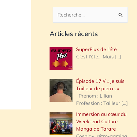
R
e
Articles récents
c
h
SuperFlux de l’été
e
C’est l’été… Mais
[…]
r
c
Épisode 17 // « Je suis
h
Tailleur de pierre. »
e
Prénom : Lilian
Profession : Tailleur
[…]
r
Immersion au cœur du
Week-end Culture
:
Manga de Tarare
Cosplay, rétro-gaming,