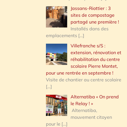
Jassans-Riottier : 3
sites de compostage
partagé une première !
Installés dans des
emplacements
[…]
Villefranche s/S :
extension, rénovation et
réhabilitation du centre
scolaire Pierre Montet,
pour une rentrée en septembre !
Visite de chantier au centre scolaire
[…]
Alternatiba « On prend
le Relay ! »
Alternatiba,
mouvement citoyen
pour le
[…]