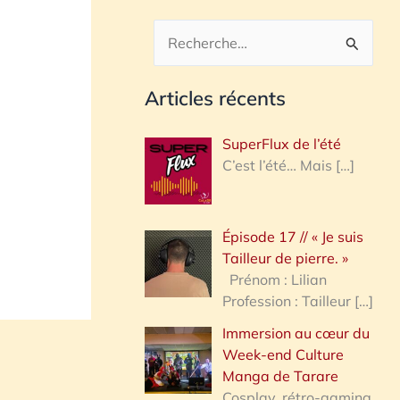
R
e
Articles récents
c
h
SuperFlux de l’été
e
C’est l’été… Mais
[…]
r
c
Épisode 17 // « Je suis
h
Tailleur de pierre. »
e
Prénom : Lilian
Profession : Tailleur
[…]
r
Immersion au cœur du
Week-end Culture
:
Manga de Tarare
Cosplay, rétro-gaming,