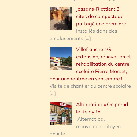
Jassans-Riottier : 3
sites de compostage
partagé une première !
Installés dans des
emplacements
[…]
Villefranche s/S :
extension, rénovation et
réhabilitation du centre
scolaire Pierre Montet,
pour une rentrée en septembre !
Visite de chantier au centre scolaire
[…]
Alternatiba « On prend
le Relay ! »
Alternatiba,
mouvement citoyen
pour le
[…]