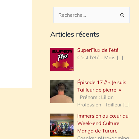
R
e
Articles récents
c
h
SuperFlux de l’été
e
C’est l’été… Mais
[…]
r
c
Épisode 17 // « Je suis
h
Tailleur de pierre. »
e
Prénom : Lilian
Profession : Tailleur
[…]
r
Immersion au cœur du
Week-end Culture
:
Manga de Tarare
Cosplay, rétro-gaming,