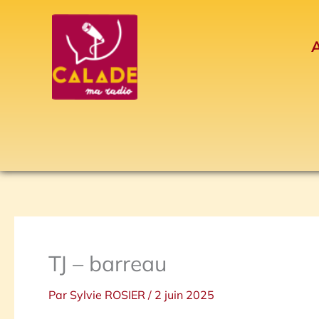
Aller
au
A
contenu
TJ – barreau
Par
Sylvie ROSIER
/
2 juin 2025