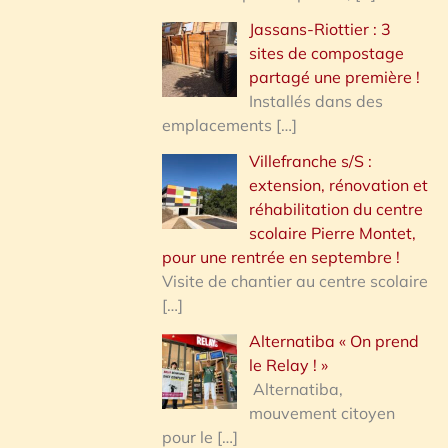
Jassans-Riottier : 3
sites de compostage
partagé une première !
Installés dans des
emplacements
[…]
Villefranche s/S :
extension, rénovation et
réhabilitation du centre
scolaire Pierre Montet,
pour une rentrée en septembre !
Visite de chantier au centre scolaire
[…]
Alternatiba « On prend
le Relay ! »
Alternatiba,
mouvement citoyen
pour le
[…]