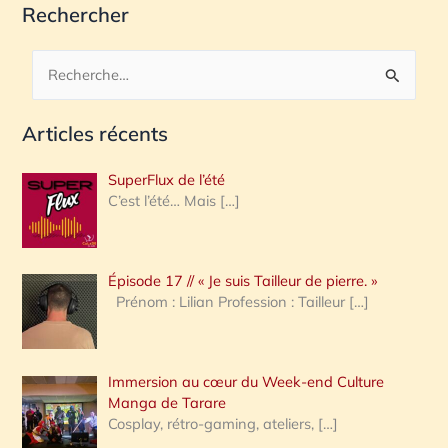
Rechercher
R
e
Articles récents
c
h
SuperFlux de l’été
e
C’est l’été… Mais
[…]
r
c
Épisode 17 // « Je suis Tailleur de pierre. »
h
Prénom : Lilian Profession : Tailleur
[…]
e
r
Immersion au cœur du Week-end Culture
:
Manga de Tarare
Cosplay, rétro-gaming, ateliers,
[…]