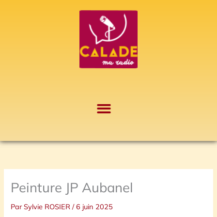
Aller
A
au
r
contenu
c
h
i
v
e
s
Peinture JP Aubanel
Par
Sylvie ROSIER
/
6 juin 2025