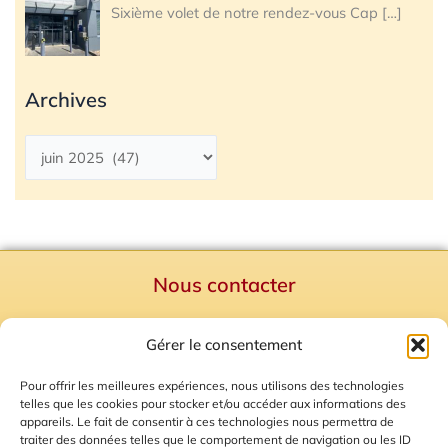
Sixième volet de notre rendez-vous Cap
[…]
Archives
Nous contacter
Politique de confidentialité
Gérer le consentement
Mentions Légales
Plan du site
Pour offrir les meilleures expériences, nous utilisons des technologies
telles que les cookies pour stocker et/ou accéder aux informations des
Gestion des Cookies
appareils. Le fait de consentir à ces technologies nous permettra de
traiter des données telles que le comportement de navigation ou les ID