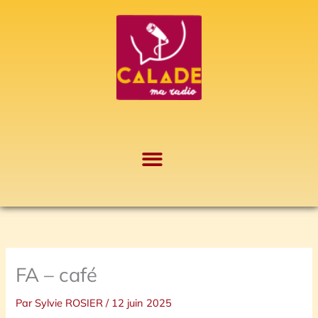
Aller
A
au
r
contenu
c
h
i
v
e
s
FA – café
Par
Sylvie ROSIER
/
12 juin 2025