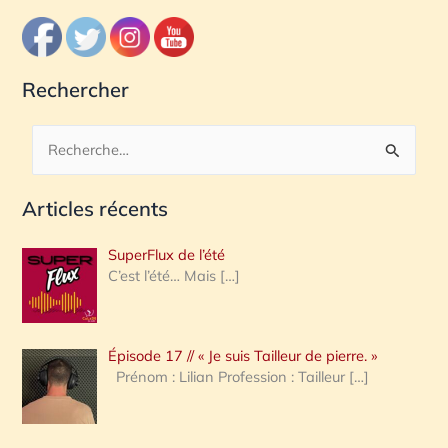
Rechercher
R
e
Articles récents
c
h
SuperFlux de l’été
e
C’est l’été… Mais
[…]
r
c
Épisode 17 // « Je suis Tailleur de pierre. »
h
Prénom : Lilian Profession : Tailleur
[…]
e
r