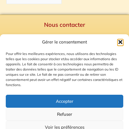
Nous contacter
Politique de confidentialité
Gérer le consentement
Mentions Légales
Plan du site
Pour offrir les meilleures expériences, nous utilisons des technologies
telles que les cookies pour stocker et/ou accéder aux informations des
Gestion des Cookies
appareils. Le fait de consentir à ces technologies nous permettra de
traiter des données telles que le comportement de navigation ou les ID
uniques sur ce site. Le fait de ne pas consentir ou de retirer son
consentement peut avoir un effet négatif sur certaines caractéristiques et
fonctions.
Accepter
Refuser
© 2026 Radio Calade
Voir les préférences