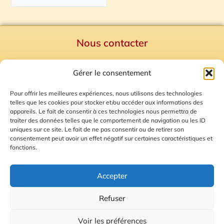
Nous contacter
Politique de confidentialité
Gérer le consentement
Mentions Légales
Plan du site
Pour offrir les meilleures expériences, nous utilisons des technologies
telles que les cookies pour stocker et/ou accéder aux informations des
Gestion des Cookies
appareils. Le fait de consentir à ces technologies nous permettra de
traiter des données telles que le comportement de navigation ou les ID
uniques sur ce site. Le fait de ne pas consentir ou de retirer son
consentement peut avoir un effet négatif sur certaines caractéristiques et
fonctions.
Accepter
Refuser
© 2026 Radio Calade
Voir les préférences