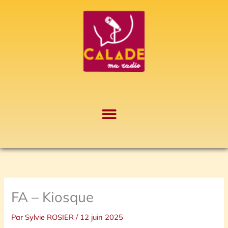
Aller
A
au
r
contenu
c
h
i
v
e
s
FA – Kiosque
Par
Sylvie ROSIER
/
12 juin 2025