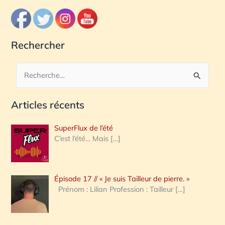
Rechercher
R
e
Articles récents
c
h
SuperFlux de l’été
e
C’est l’été… Mais
[…]
r
c
Épisode 17 // « Je suis Tailleur de pierre. »
h
Prénom : Lilian Profession : Tailleur
[…]
e
r