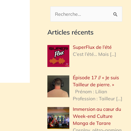
R
e
Articles récents
c
h
SuperFlux de l’été
e
C’est l’été… Mais
[…]
r
c
Épisode 17 // « Je suis
h
Tailleur de pierre. »
e
Prénom : Lilian
Profession : Tailleur
[…]
r
Immersion au cœur du
Week-end Culture
:
Manga de Tarare
Cosplay, rétro-gaming,