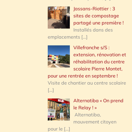
Jassans-Riottier : 3
sites de compostage
partagé une première !
Installés dans des
emplacements
[…]
Villefranche s/S :
extension, rénovation et
réhabilitation du centre
scolaire Pierre Montet,
pour une rentrée en septembre !
Visite de chantier au centre scolaire
[…]
Alternatiba « On prend
le Relay ! »
Alternatiba,
mouvement citoyen
pour le
[…]