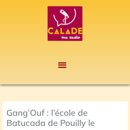
Aller
A
au
r
contenu
c
h
i
v
e
s
Gang’Ouf : l’école de
Batucada de Pouilly le