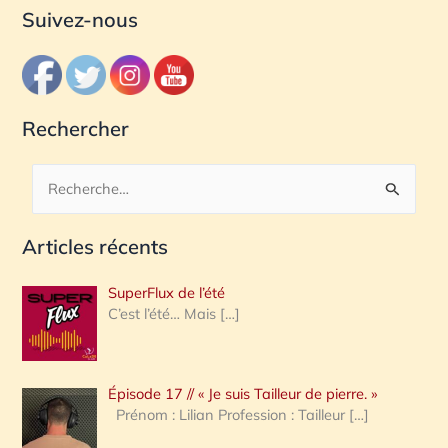
Suivez-nous
Rechercher
R
e
Articles récents
c
h
SuperFlux de l’été
e
C’est l’été… Mais
[…]
r
c
Épisode 17 // « Je suis Tailleur de pierre. »
h
Prénom : Lilian Profession : Tailleur
[…]
e