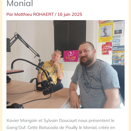
Monial
Par
Matthieu ROHAERT
/
16 juin 2025
Xavier Mongoin et Sylvain Daucourt nous présentent le
Gang’Ouf. Cette Batucada de Pouilly le Monial, créée en