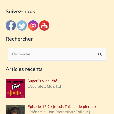
Suivez-nous
Rechercher
R
e
Articles récents
c
h
SuperFlux de l’été
e
C’est l’été… Mais
[…]
r
c
Épisode 17 // « Je suis Tailleur de pierre. »
h
Prénom : Lilian Profession : Tailleur
[…]