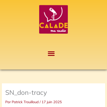
Aller
A
au
r
contenu
c
h
i
v
e
s
SN_don-tracy
Par
Patrick Trouilloud
/
17 juin 2025