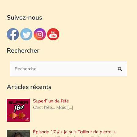
Suivez-nous
Rechercher
R
e
Articles récents
c
h
SuperFlux de l’été
e
C’est l’été… Mais
[…]
r
c
Épisode 17 // « Je suis Tailleur de pierre. »
h