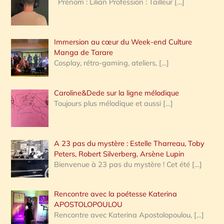
Prénom : Lilian Profession : Tailleur
[…]
e
r
Immersion au cœur du Week-end Culture
:
Manga de Tarare
Cosplay, rétro-gaming, ateliers,
[…]
Caroline&Dede sur la ligne mélodique
Toujours plus mélodique et aussi
[…]
A 23 pas du mystère : Estelle Tharreau, Toby
Peters, Robert Silverberg, Arsène Lupin
Bienvenue à 23 pas du mystère ! Cet été
[…]
Rencontre avec la poétesse Katerina
APOSTOLOPOULOU
Rencontre avec Katerina Apostolopoulou,
[…]