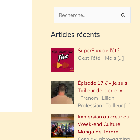
R
e
Articles récents
c
h
SuperFlux de l’été
e
C’est l’été… Mais
[…]
r
c
Épisode 17 // « Je suis
h
Tailleur de pierre. »
e
Prénom : Lilian
Profession : Tailleur
[…]
r
Immersion au cœur du
Week-end Culture
:
Manga de Tarare
Cosplay, rétro-gaming,