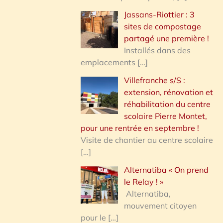
Jassans-Riottier : 3
sites de compostage
partagé une première !
Installés dans des
emplacements
[…]
Villefranche s/S :
extension, rénovation et
réhabilitation du centre
scolaire Pierre Montet,
pour une rentrée en septembre !
Visite de chantier au centre scolaire
[…]
Alternatiba « On prend
le Relay ! »
Alternatiba,
mouvement citoyen
pour le
[…]