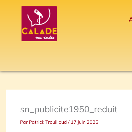
Aller
au
A
contenu
sn_publicite1950_reduit
Par
Patrick Trouilloud
/
17 juin 2025