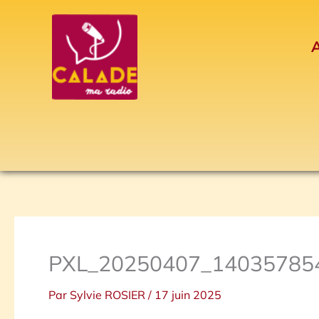
Aller
au
A
contenu
PXL_20250407_140357854
Par
Sylvie ROSIER
/
17 juin 2025