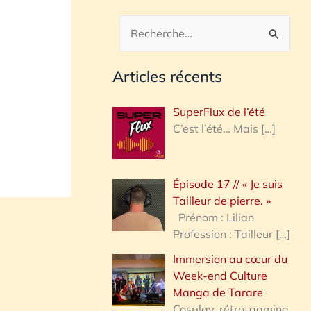
R
e
Articles récents
c
h
SuperFlux de l’été
e
C’est l’été… Mais
[…]
r
c
Épisode 17 // « Je suis
h
Tailleur de pierre. »
e
Prénom : Lilian
Profession : Tailleur
[…]
r
Immersion au cœur du
Week-end Culture
:
Manga de Tarare
Cosplay, rétro-gaming,