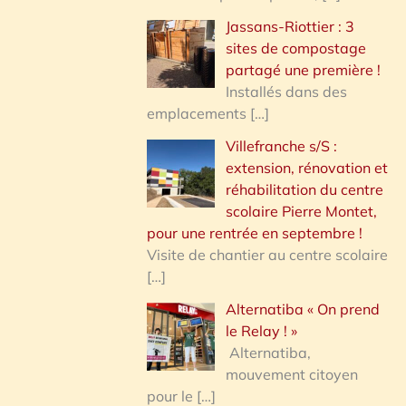
Jassans-Riottier : 3
sites de compostage
partagé une première !
Installés dans des
emplacements
[…]
Villefranche s/S :
extension, rénovation et
réhabilitation du centre
scolaire Pierre Montet,
pour une rentrée en septembre !
Visite de chantier au centre scolaire
[…]
Alternatiba « On prend
le Relay ! »
Alternatiba,
mouvement citoyen
pour le
[…]