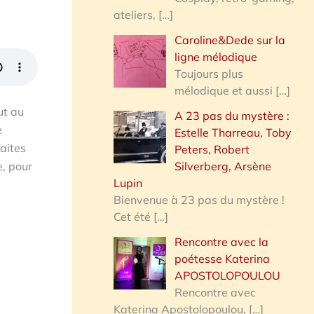
ateliers,
[…]
Caroline&Dede sur la
ligne mélodique
Toujours plus
mélodique et aussi
[…]
ut au
A 23 pas du mystère :
e
Estelle Tharreau, Toby
faites
Peters, Robert
Silverberg, Arsène
e, pour
Lupin
Bienvenue à 23 pas du mystère !
Cet été
[…]
Rencontre avec la
poétesse Katerina
APOSTOLOPOULOU
Rencontre avec
Katerina Apostolopoulou,
[…]