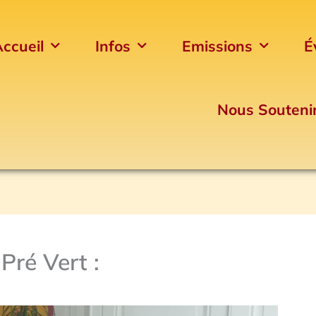
ccueil
Infos
Emissions
É
Nous Souteni
Pré Vert :