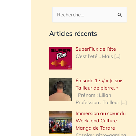
R
e
Articles récents
c
h
SuperFlux de l’été
e
C’est l’été… Mais
[…]
r
c
Épisode 17 // « Je suis
h
Tailleur de pierre. »
e
Prénom : Lilian
Profession : Tailleur
[…]
r
Immersion au cœur du
Week-end Culture
:
Manga de Tarare
Cosplay, rétro-gaming,