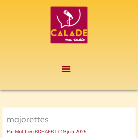
Aller
A
au
r
contenu
c
h
i
v
e
s
majorettes
Par
Matthieu ROHAERT
/
19 juin 2025