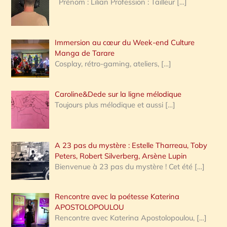
Prénom : Lilian Profession : Tailleur
[…]
e
r
Immersion au cœur du Week-end Culture
:
Manga de Tarare
Cosplay, rétro-gaming, ateliers,
[…]
Caroline&Dede sur la ligne mélodique
Toujours plus mélodique et aussi
[…]
A 23 pas du mystère : Estelle Tharreau, Toby
Peters, Robert Silverberg, Arsène Lupin
Bienvenue à 23 pas du mystère ! Cet été
[…]
Rencontre avec la poétesse Katerina
APOSTOLOPOULOU
Rencontre avec Katerina Apostolopoulou,
[…]