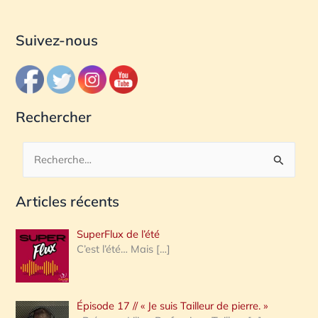
Suivez-nous
Rechercher
R
e
Articles récents
c
h
SuperFlux de l’été
e
C’est l’été… Mais
[…]
r
c
Épisode 17 // « Je suis Tailleur de pierre. »
h