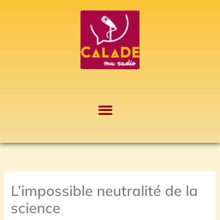
Aller
A
au
r
contenu
c
h
i
v
e
s
L’impossible neutralité de la
science