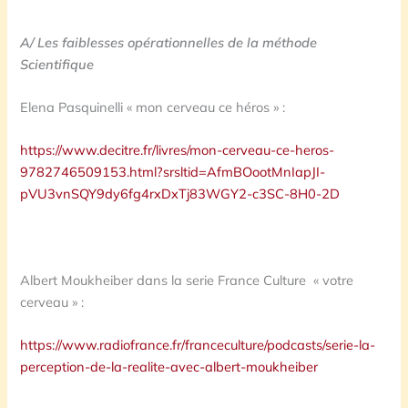
A/ Les faiblesses opérationnelles de la méthode
Scientifique
Elena Pasquinelli « mon cerveau ce héros » :
https://www.decitre.fr/livres/mon-cerveau-ce-heros-
9782746509153.html?srsltid=AfmBOootMnIapJI-
pVU3vnSQY9dy6fg4rxDxTj83WGY2-c3SC-8H0-2D
Albert Moukheiber dans la serie France Culture « votre
cerveau » :
https://www.radiofrance.fr/franceculture/podcasts/serie-la-
perception-de-la-realite-avec-albert-moukheiber