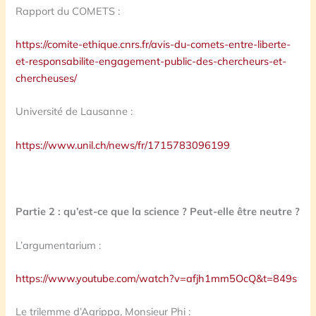
Rapport du COMETS :
https://comite-ethique.cnrs.fr/avis-du-comets-entre-liberte-
et-responsabilite-engagement-public-des-chercheurs-et-
chercheuses/
Université de Lausanne :
https://www.unil.ch/news/fr/1715783096199
Partie 2 : qu’est-ce que la science ? Peut-elle être neutre ?
L’argumentarium :
https://www.youtube.com/watch?v=afjh1mm5OcQ&t=849s
Le trilemme d’Agrippa, Monsieur Phi :