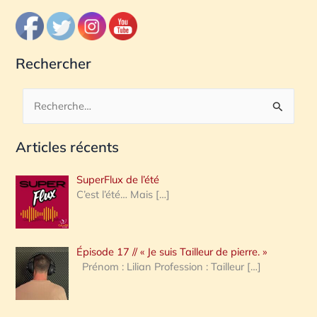
Rechercher
R
e
Articles récents
c
h
SuperFlux de l’été
e
C’est l’été… Mais
[…]
r
c
Épisode 17 // « Je suis Tailleur de pierre. »
h
Prénom : Lilian Profession : Tailleur
[…]
e
r