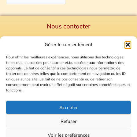
Nous contacter
Politique de confidentialité
Gérer le consentement
Mentions Légales
Plan du site
Pour offrir les meilleures expériences, nous utilisons des technologies
telles que les cookies pour stocker et/ou accéder aux informations des
Gestion des Cookies
appareils. Le fait de consentir à ces technologies nous permettra de
traiter des données telles que le comportement de navigation ou les ID
uniques sur ce site. Le fait de ne pas consentir ou de retirer son
consentement peut avoir un effet négatif sur certaines caractéristiques et
fonctions.
Accepter
Refuser
© 2026 Radio Calade
Voir les préférences