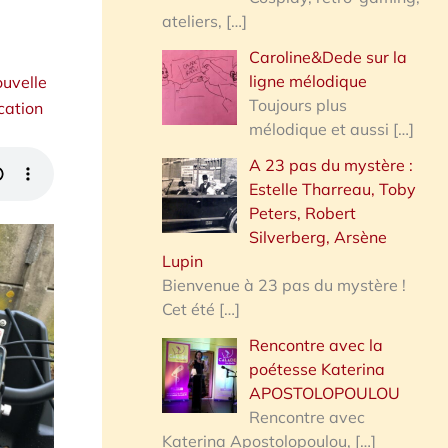
ateliers,
[…]
Caroline&Dede sur la
ligne mélodique
ouvelle
Toujours plus
cation
mélodique et aussi
[…]
A 23 pas du mystère :
Estelle Tharreau, Toby
Peters, Robert
Silverberg, Arsène
Lupin
Bienvenue à 23 pas du mystère !
Cet été
[…]
Rencontre avec la
poétesse Katerina
APOSTOLOPOULOU
Rencontre avec
Katerina Apostolopoulou,
[…]