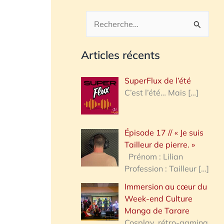
R
e
Articles récents
c
h
SuperFlux de l’été
e
C’est l’été… Mais
[…]
r
c
Épisode 17 // « Je suis
h
Tailleur de pierre. »
e
Prénom : Lilian
Profession : Tailleur
[…]
r
Immersion au cœur du
Week-end Culture
:
Manga de Tarare
Cosplay, rétro-gaming,