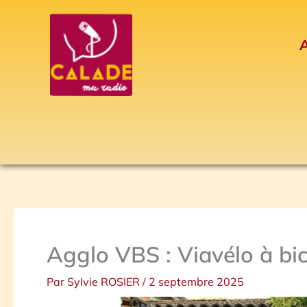
Aller
au
A
contenu
Agglo VBS : Viavélo à bic
Par
Sylvie ROSIER
/
2 septembre 2025