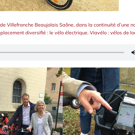
 Villefranche Beaujolais Saône, dans la continuité d’une n
lacement diversifié : le vélo électrique.
Viavélo
: vélos de lo
!