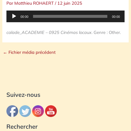
Par
Matthieu ROHAERT
/
12 juin 2025
Lecteur
00:00
00:00
audio
calade_ACADEMIE – 0925 Cinémas locaux
. Genre : Other.
←
Fichier média précédent
Suivez-nous
Rechercher