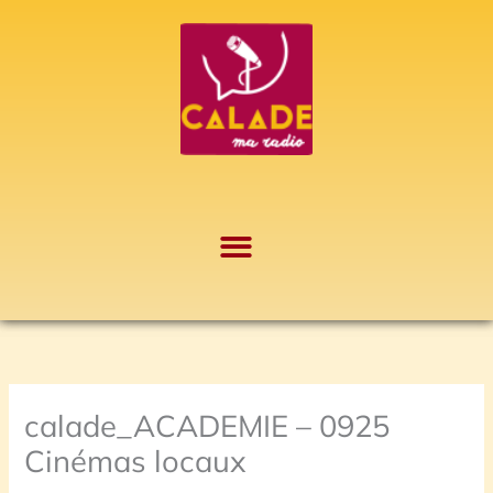
Aller
A
au
r
contenu
c
h
i
v
e
s
calade_ACADEMIE – 0925
Cinémas locaux