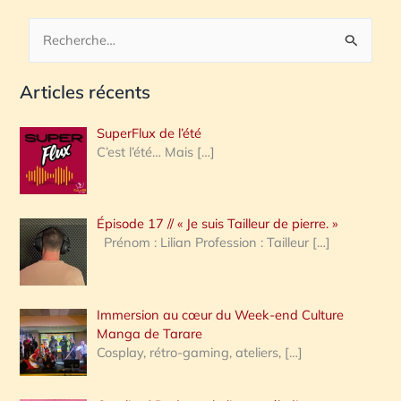
R
e
Articles récents
c
h
SuperFlux de l’été
e
C’est l’été… Mais
[…]
r
c
Épisode 17 // « Je suis Tailleur de pierre. »
h
Prénom : Lilian Profession : Tailleur
[…]
e
r
Immersion au cœur du Week-end Culture
:
Manga de Tarare
Cosplay, rétro-gaming, ateliers,
[…]