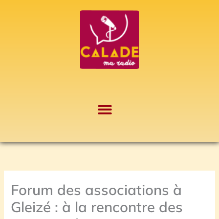
Aller
A
au
r
contenu
c
h
i
v
e
s
Forum des associations à
Gleizé : à la rencontre des