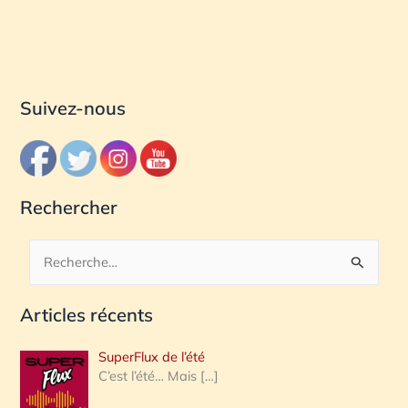
Suivez-nous
Rechercher
R
e
Articles récents
c
h
SuperFlux de l’été
e
C’est l’été… Mais
[…]
r