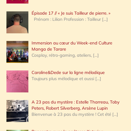
c
Épisode 17 // « Je suis Tailleur de pierre. »
h
Prénom : Lilian Profession : Tailleur
[…]
e
r
Immersion au cœur du Week-end Culture
:
Manga de Tarare
Cosplay, rétro-gaming, ateliers,
[…]
Caroline&Dede sur la ligne mélodique
Toujours plus mélodique et aussi
[…]
A 23 pas du mystère : Estelle Tharreau, Toby
Peters, Robert Silverberg, Arsène Lupin
Bienvenue à 23 pas du mystère ! Cet été
[…]