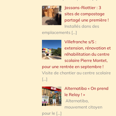
Jassans-Riottier : 3
sites de compostage
partagé une première !
Installés dans des
emplacements
[…]
Villefranche s/S :
extension, rénovation et
réhabilitation du centre
scolaire Pierre Montet,
pour une rentrée en septembre !
Visite de chantier au centre scolaire
[…]
Alternatiba « On prend
le Relay ! »
Alternatiba,
mouvement citoyen
pour le
[…]