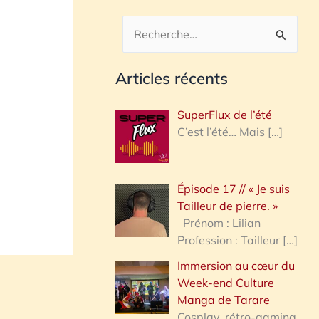
R
e
Articles récents
c
h
SuperFlux de l’été
e
C’est l’été… Mais
[…]
r
c
Épisode 17 // « Je suis
h
Tailleur de pierre. »
e
Prénom : Lilian
Profession : Tailleur
[…]
r
Immersion au cœur du
Week-end Culture
:
Manga de Tarare
Cosplay, rétro-gaming,