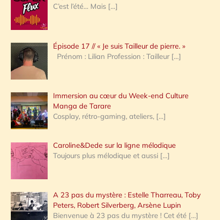
e
C’est l’été… Mais
[…]
r
c
Épisode 17 // « Je suis Tailleur de pierre. »
h
Prénom : Lilian Profession : Tailleur
[…]
e
r
Immersion au cœur du Week-end Culture
:
Manga de Tarare
Cosplay, rétro-gaming, ateliers,
[…]
Caroline&Dede sur la ligne mélodique
Toujours plus mélodique et aussi
[…]
A 23 pas du mystère : Estelle Tharreau, Toby
Peters, Robert Silverberg, Arsène Lupin
Bienvenue à 23 pas du mystère ! Cet été
[…]