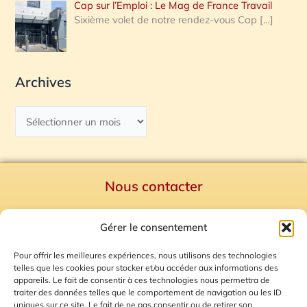
Cap sur l’Emploi : Le Mag de France Travail
Sixième volet de notre rendez-vous Cap
[…]
Archives
Nous contacter
Politique de confidentialité
Gérer le consentement
Mentions Légales
Plan du site
Pour offrir les meilleures expériences, nous utilisons des technologies
telles que les cookies pour stocker et/ou accéder aux informations des
Gestion des Cookies
appareils. Le fait de consentir à ces technologies nous permettra de
traiter des données telles que le comportement de navigation ou les ID
uniques sur ce site. Le fait de ne pas consentir ou de retirer son