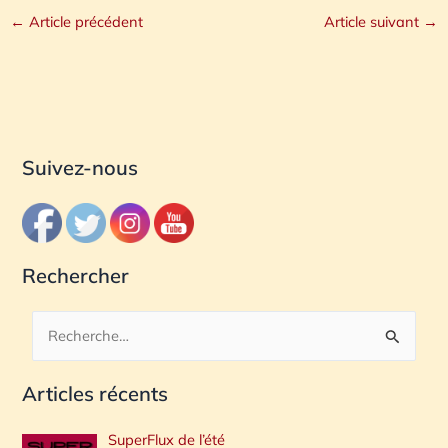
←
Article précédent
Article suivant
→
Suivez-nous
Rechercher
R
e
Articles récents
c
h
SuperFlux de l’été