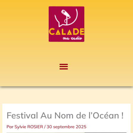
Aller
A
au
r
contenu
c
h
i
v
e
s
Festival Au Nom de l’Océan !
Par
Sylvie ROSIER
/
30 septembre 2025