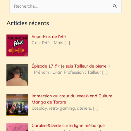
R
e
Articles récents
c
h
SuperFlux de l’été
e
C’est l’été… Mais
[…]
r
c
Épisode 17 // « Je suis Tailleur de pierre. »
h
Prénom : Lilian Profession : Tailleur
[…]
e
r
Immersion au cœur du Week-end Culture
:
Manga de Tarare
Cosplay, rétro-gaming, ateliers,
[…]
Caroline&Dede sur la ligne mélodique