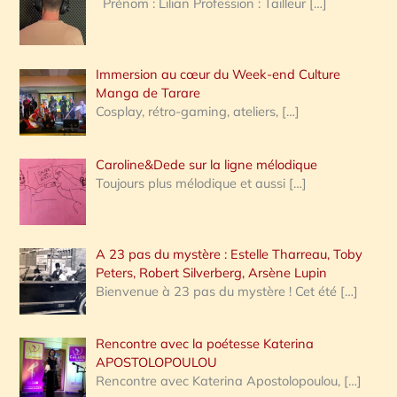
Prénom : Lilian Profession : Tailleur
[…]
e
r
Immersion au cœur du Week-end Culture
:
Manga de Tarare
Cosplay, rétro-gaming, ateliers,
[…]
Caroline&Dede sur la ligne mélodique
Toujours plus mélodique et aussi
[…]
A 23 pas du mystère : Estelle Tharreau, Toby
Peters, Robert Silverberg, Arsène Lupin
Bienvenue à 23 pas du mystère ! Cet été
[…]
Rencontre avec la poétesse Katerina
APOSTOLOPOULOU
Rencontre avec Katerina Apostolopoulou,
[…]