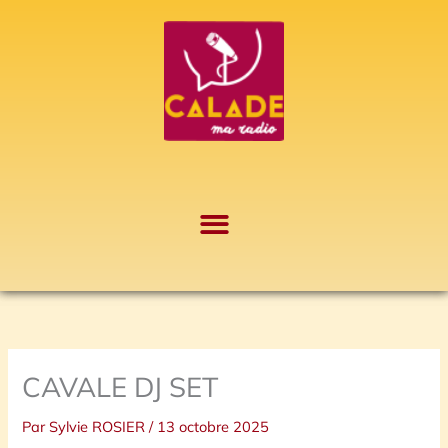
Aller
A
au
r
contenu
c
h
i
v
e
s
CAVALE DJ SET
Par
Sylvie ROSIER
/
13 octobre 2025