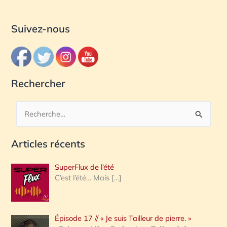
Suivez-nous
Rechercher
R
e
Articles récents
c
h
SuperFlux de l’été
e
C’est l’été… Mais
[…]
r
c
Épisode 17 // « Je suis Tailleur de pierre. »
h