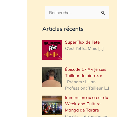
R
e
Articles récents
c
h
SuperFlux de l’été
e
C’est l’été… Mais
[…]
r
c
Épisode 17 // « Je suis
h
Tailleur de pierre. »
e
Prénom : Lilian
Profession : Tailleur
[…]
r
Immersion au cœur du
Week-end Culture
:
Manga de Tarare
Cosplay, rétro-gaming,