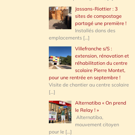
Jassans-Riottier : 3
sites de compostage
partagé une première !
Installés dans des
emplacements
[…]
Villefranche s/S :
extension, rénovation et
réhabilitation du centre
scolaire Pierre Montet,
pour une rentrée en septembre !
Visite de chantier au centre scolaire
[…]
Alternatiba « On prend
le Relay ! »
Alternatiba,
mouvement citoyen
pour le
[…]