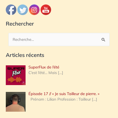
Rechercher
R
e
Articles récents
c
h
SuperFlux de l’été
e
C’est l’été… Mais
[…]
r
c
Épisode 17 // « Je suis Tailleur de pierre. »
h
Prénom : Lilian Profession : Tailleur
[…]
e
r