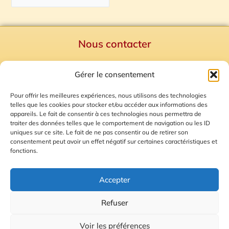
Nous contacter
Politique de confidentialité
Gérer le consentement
Mentions Légales
Plan du site
Pour offrir les meilleures expériences, nous utilisons des technologies
telles que les cookies pour stocker et/ou accéder aux informations des
Gestion des Cookies
appareils. Le fait de consentir à ces technologies nous permettra de
traiter des données telles que le comportement de navigation ou les ID
uniques sur ce site. Le fait de ne pas consentir ou de retirer son
consentement peut avoir un effet négatif sur certaines caractéristiques et
fonctions.
Accepter
Refuser
© 2026 Radio Calade
Voir les préférences