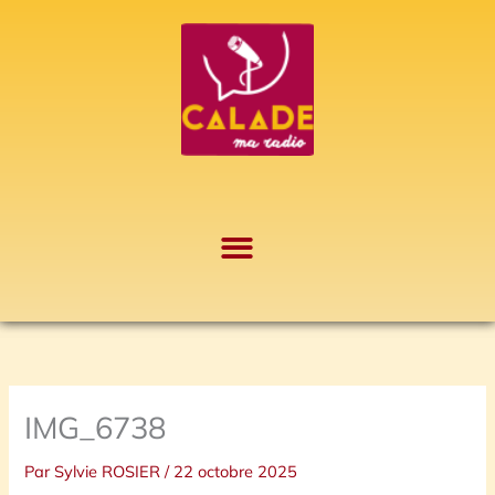
Aller
A
au
r
contenu
c
h
i
v
e
s
IMG_6738
Par
Sylvie ROSIER
/
22 octobre 2025