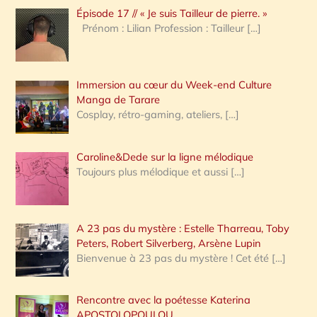
Épisode 17 // « Je suis Tailleur de pierre. »
h
Prénom : Lilian Profession : Tailleur
[…]
e
r
Immersion au cœur du Week-end Culture
:
Manga de Tarare
Cosplay, rétro-gaming, ateliers,
[…]
Caroline&Dede sur la ligne mélodique
Toujours plus mélodique et aussi
[…]
A 23 pas du mystère : Estelle Tharreau, Toby
Peters, Robert Silverberg, Arsène Lupin
Bienvenue à 23 pas du mystère ! Cet été
[…]
Rencontre avec la poétesse Katerina
APOSTOLOPOULOU