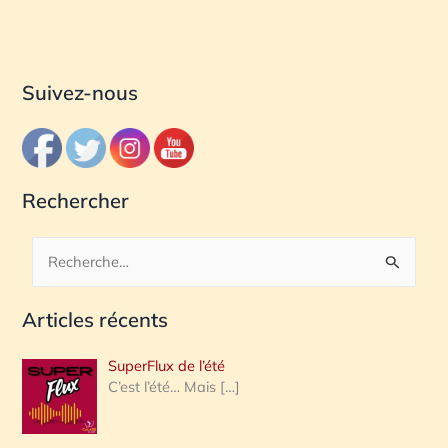
Suivez-nous
Rechercher
R
e
Articles récents
c
h
SuperFlux de l’été
e
C’est l’été… Mais
[…]
r
c