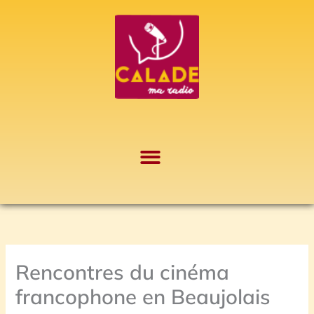
Aller
A
au
r
contenu
c
h
i
v
e
s
Rencontres du cinéma
francophone en Beaujolais