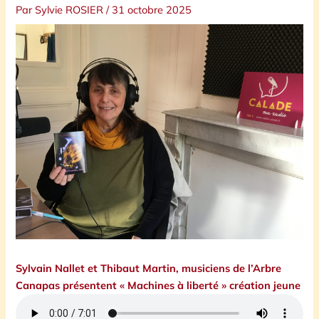
Par
Sylvie ROSIER
/
31 octobre 2025
Sylvain Nallet et Thibaut Martin, musiciens de l’Arbre
Canapas présentent « Machines à liberté » création jeune