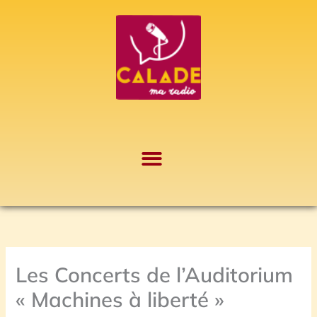
Aller
A
au
r
contenu
c
h
i
v
e
s
Les Concerts de l’Auditorium
« Machines à liberté »