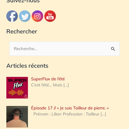
Suivez-nous
Rechercher
R
e
Articles récents
c
h
SuperFlux de l’été
e
C’est l’été… Mais
[…]
r
c
Épisode 17 // « Je suis Tailleur de pierre. »
h
Prénom : Lilian Profession : Tailleur
[…]
e
r