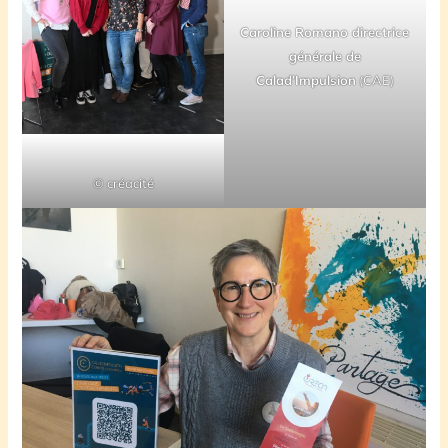
Caroline Romano directrice
générale de
Calad’Impulsion
(CAE)
© créacité