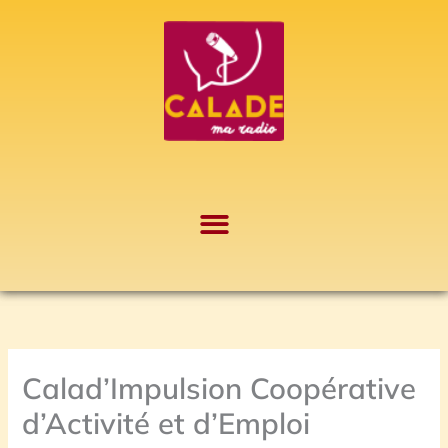
Aller
A
au
r
contenu
c
h
i
v
e
s
Calad’Impulsion Coopérative
d’Activité et d’Emploi