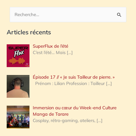
R
e
Articles récents
c
h
SuperFlux de l’été
e
C’est l’été… Mais
[…]
r
c
Épisode 17 // « Je suis Tailleur de pierre. »
h
Prénom : Lilian Profession : Tailleur
[…]
e
r
Immersion au cœur du Week-end Culture
:
Manga de Tarare
Cosplay, rétro-gaming, ateliers,
[…]