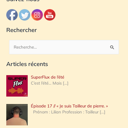
Rechercher
R
e
Articles récents
c
h
SuperFlux de l’été
e
C’est l’été… Mais
[…]
r
c
Épisode 17 // « Je suis Tailleur de pierre. »
h
Prénom : Lilian Profession : Tailleur
[…]
e
r