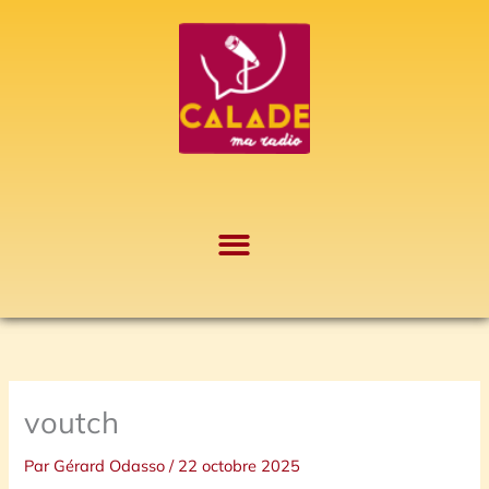
Aller
A
au
r
contenu
c
h
i
v
e
s
voutch
Par
Gérard Odasso
/
22 octobre 2025