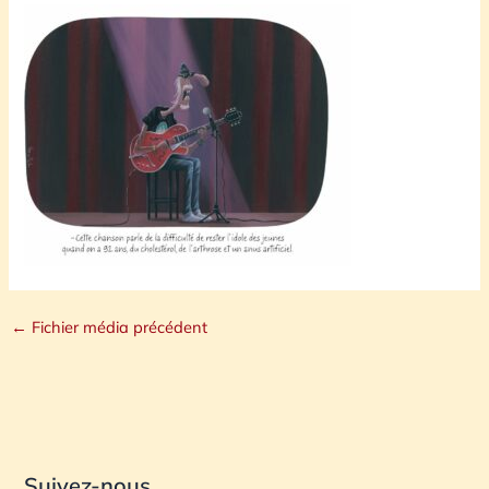
←
Fichier média précédent
Suivez-nous