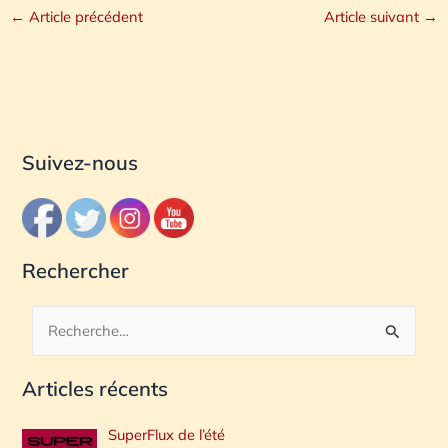
←
Article précédent
Article suivant
→
Suivez-nous
Rechercher
R
e
Articles récents
c
h
SuperFlux de l’été