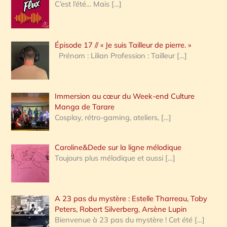
e
C’est l’été… Mais
[…]
r
c
Épisode 17 // « Je suis Tailleur de pierre. »
h
Prénom : Lilian Profession : Tailleur
[…]
e
r
Immersion au cœur du Week-end Culture
:
Manga de Tarare
Cosplay, rétro-gaming, ateliers,
[…]
Caroline&Dede sur la ligne mélodique
Toujours plus mélodique et aussi
[…]
A 23 pas du mystère : Estelle Tharreau, Toby
Peters, Robert Silverberg, Arsène Lupin
Bienvenue à 23 pas du mystère ! Cet été
[…]