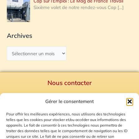
Cap sur l’Emploi : Le Mag de France Travail
Sixième volet de notre rendez-vous Cap
[…]
Archives
Nous contacter
Politique de confidentialité
Gérer le consentement
Mentions Légales
Plan du site
Pour offrir les meilleures expériences, nous utilisons des technologies
telles que les cookies pour stocker et/ou accéder aux informations des
Gestion des Cookies
appareils. Le fait de consentir à ces technologies nous permettra de
traiter des données telles que le comportement de navigation ou les ID
uniques sur ce site. Le fait de ne pas consentir ou de retirer son