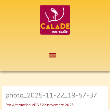
Aller
A
au
r
contenu
c
h
i
v
e
s
photo_2025-11-22_19-57-37
Par
Alternatiba VBS
/
22 novembre 2025