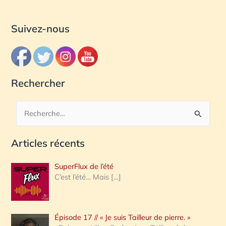
Suivez-nous
Rechercher
R
e
Articles récents
c
h
SuperFlux de l’été
e
C’est l’été… Mais
[…]
r
c
Épisode 17 // « Je suis Tailleur de pierre. »
h