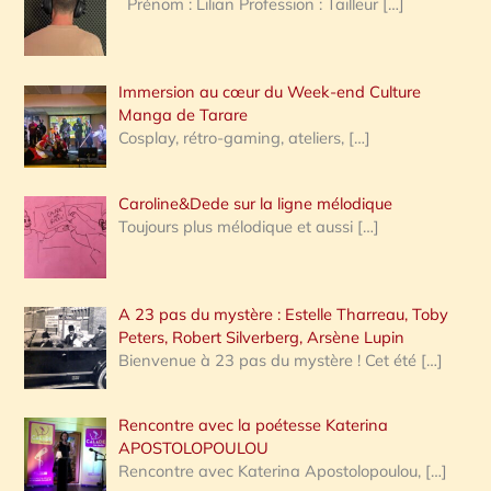
Prénom : Lilian Profession : Tailleur
[…]
e
r
Immersion au cœur du Week-end Culture
:
Manga de Tarare
Cosplay, rétro-gaming, ateliers,
[…]
Caroline&Dede sur la ligne mélodique
Toujours plus mélodique et aussi
[…]
A 23 pas du mystère : Estelle Tharreau, Toby
Peters, Robert Silverberg, Arsène Lupin
Bienvenue à 23 pas du mystère ! Cet été
[…]
Rencontre avec la poétesse Katerina
APOSTOLOPOULOU
Rencontre avec Katerina Apostolopoulou,
[…]