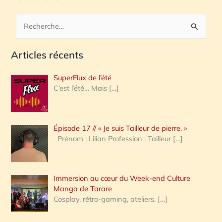
R
e
Articles récents
c
h
SuperFlux de l’été
e
C’est l’été… Mais
[…]
r
c
Épisode 17 // « Je suis Tailleur de pierre. »
h
Prénom : Lilian Profession : Tailleur
[…]
e
r
Immersion au cœur du Week-end Culture
:
Manga de Tarare
Cosplay, rétro-gaming, ateliers,
[…]