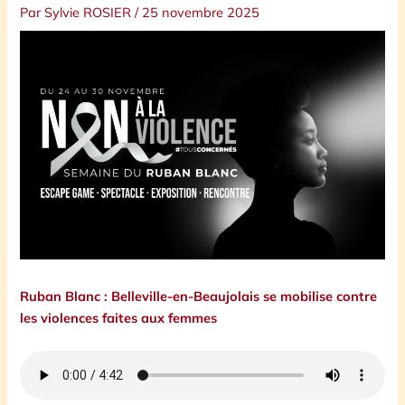
Par
Sylvie ROSIER
/
25 novembre 2025
Ruban Blanc : Belleville-en-Beaujolais se mobilise contre
les violences faites aux femmes