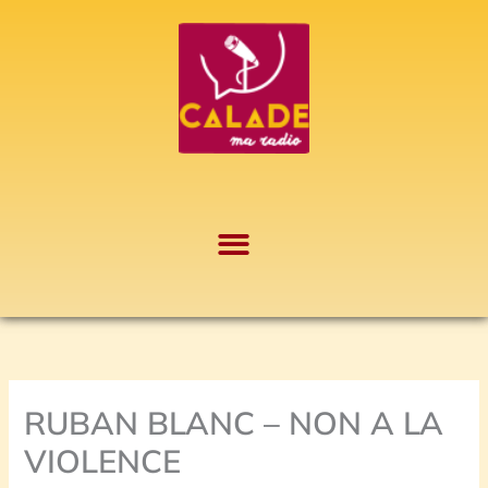
Aller
A
au
r
contenu
c
h
i
v
e
s
RUBAN BLANC – NON A LA
VIOLENCE