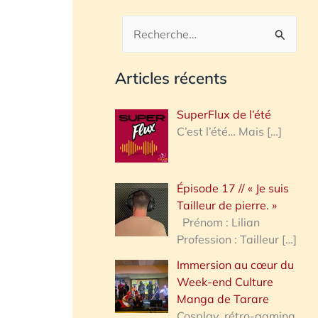
R
e
Articles récents
c
h
SuperFlux de l’été
e
C’est l’été… Mais
[…]
r
c
Épisode 17 // « Je suis
h
Tailleur de pierre. »
e
Prénom : Lilian
Profession : Tailleur
[…]
r
Immersion au cœur du
Week-end Culture
:
Manga de Tarare
Cosplay, rétro-gaming,