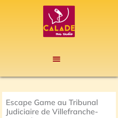
Aller
A
au
r
contenu
c
h
i
v
e
s
Escape Game au Tribunal
Judiciaire de Villefranche-