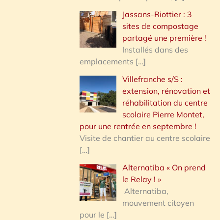
Jassans-Riottier : 3
sites de compostage
partagé une première !
Installés dans des
emplacements
[…]
Villefranche s/S :
extension, rénovation et
réhabilitation du centre
scolaire Pierre Montet,
pour une rentrée en septembre !
Visite de chantier au centre scolaire
[…]
Alternatiba « On prend
le Relay ! »
Alternatiba,
mouvement citoyen
pour le
[…]