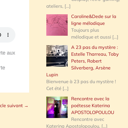
ateliers,
[…]
Caroline&Dede sur la
ligne mélodique
Toujours plus
mélodique et aussi
[…]
A 23 pas du mystère :
rte aux
Estelle Tharreau, Toby
Peters, Robert
Silverberg, Arsène
rte
Lupin
Bienvenue à 23 pas du mystère !
Cet été
[…]
Rencontre avec la
poétesse Katerina
icle suivant
→
APOSTOLOPOULOU
Rencontre avec
Katerina Apostolopoulou,
[…]