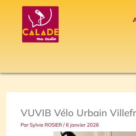
Aller
au
A
contenu
VUVIB Vélo Urbain Villef
Par
Sylvie ROSIER
/
6 janvier 2026