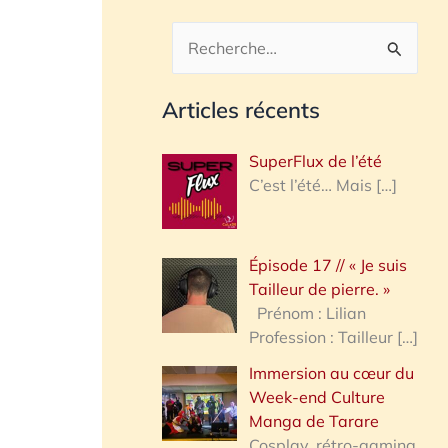
R
e
Articles récents
c
h
SuperFlux de l’été
e
C’est l’été… Mais
[…]
r
c
Épisode 17 // « Je suis
h
Tailleur de pierre. »
e
Prénom : Lilian
Profession : Tailleur
[…]
r
Immersion au cœur du
Week-end Culture
:
Manga de Tarare
Cosplay, rétro-gaming,