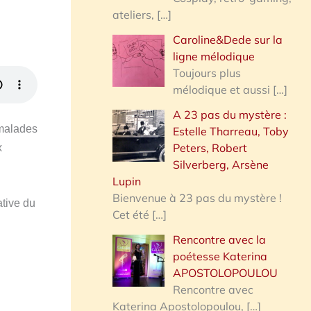
ateliers,
[…]
Caroline&Dede sur la
ligne mélodique
Toujours plus
mélodique et aussi
[…]
A 23 pas du mystère :
 malades
Estelle Tharreau, Toby
Peters, Robert
x
Silverberg, Arsène
Lupin
Bienvenue à 23 pas du mystère !
ative du
Cet été
[…]
Rencontre avec la
poétesse Katerina
APOSTOLOPOULOU
Rencontre avec
Katerina Apostolopoulou,
[…]