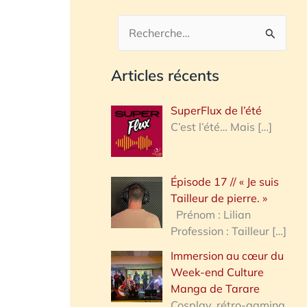
R
e
Articles récents
c
h
SuperFlux de l’été
e
C’est l’été… Mais
[…]
r
c
Épisode 17 // « Je suis
h
Tailleur de pierre. »
e
Prénom : Lilian
Profession : Tailleur
[…]
r
Immersion au cœur du
Week-end Culture
:
Manga de Tarare
Cosplay, rétro-gaming,